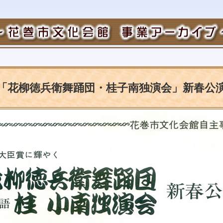
 「花柳徳兵衛舞踊団・桂子南独演会」新春公演